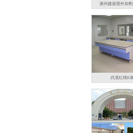
廣州建築寶外加劑
武漢紅桃K